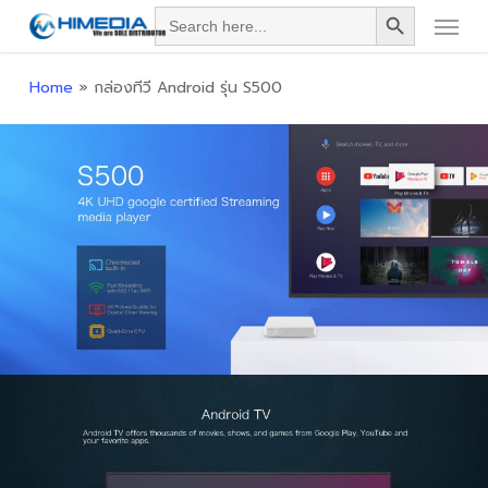
Search Button
Menu
Skip
Search
for:
to
main
Home
»
กล่องทีวี Android รุ่น S500
content