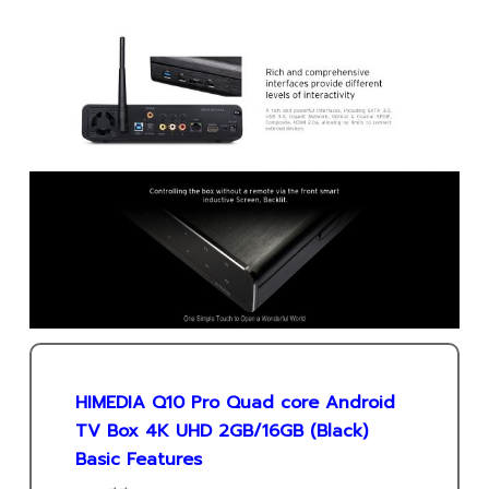
HIMEDIA Q10 Pro Quad core Android
TV Box 4K UHD 2GB/16GB (Black)
Basic Features