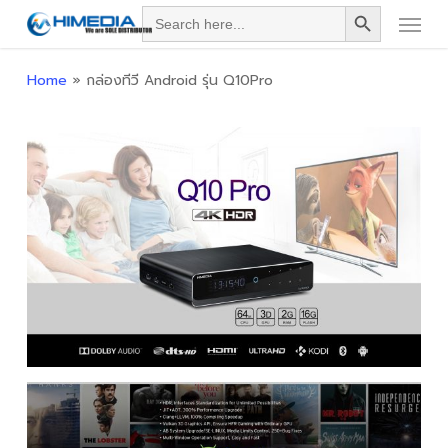
Search Button
Menu
Skip
Search
for:
to
main
Home
»
กล่องทีวี Android รุ่น Q10Pro
content