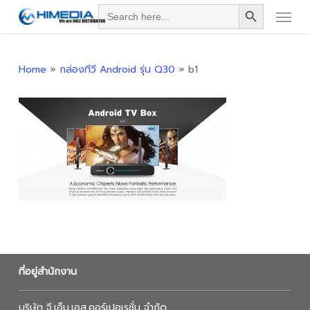
Search Button
Menu
Skip
Search
for:
to
main
content
Home
»
กล่องทีวี Android รุ่น Q30
»
b1
ที่อยู่สำนักงาน
บริษัท จี.เอ็ม.เอส.คอร์เปอเรชั่น จำกัด