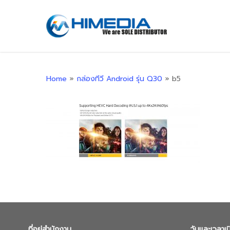
Skip
to
main
content
Home
»
กล่องทีวี Android รุ่น Q30
»
b5
ที่อยู่สำนักงาน
วันและเวลาเ