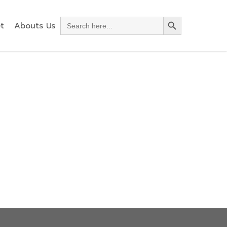
Search Button
Search
t
Abouts Us
for: