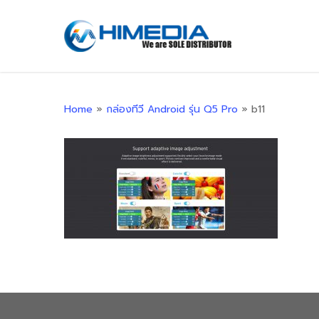
Skip
to
main
content
Home
»
กล่องทีวี Android รุ่น Q5 Pro
»
b11