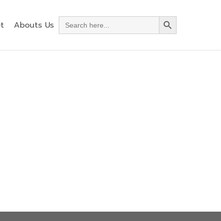
Search Button
Search
t
Abouts Us
for: