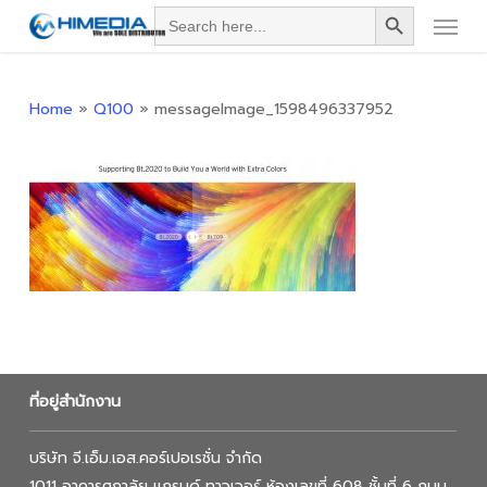
Search Button
Menu
Skip
Search
for:
to
main
content
Home
»
Q100
»
messageImage_1598496337952
ที่อยู่สำนักงาน
บริษัท จี.เอ็ม.เอส.คอร์เปอเรชั่น จำกัด
1011 อาคารศุภาลัย แกรนด์ ทาวเวอร์ ห้องเลขที่ 608 ชั้นที่ 6 ถนน