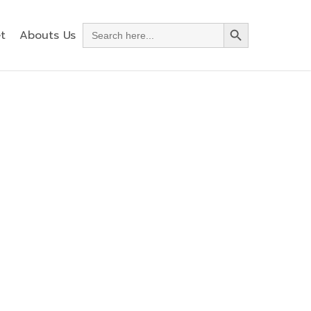
Search Button
Search
t
Abouts Us
for: