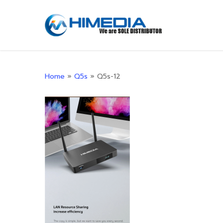
Skip
to
main
content
Home
»
Q5s
»
Q5s-12