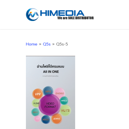
Skip
to
main
content
Home
»
Q5s
»
Q5s-5