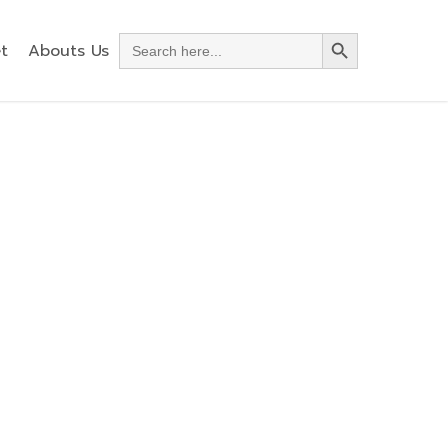
Search Button
Search
t
Abouts Us
for: