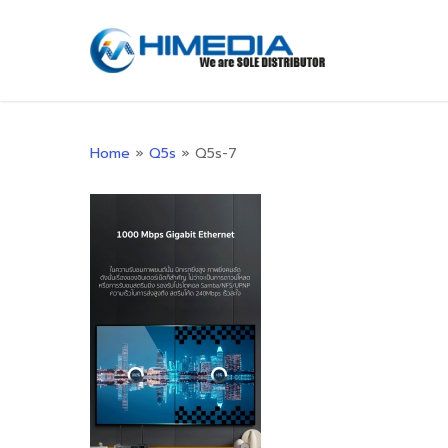
Skip
to
main
content
Home
»
Q5s
»
Q5s-7