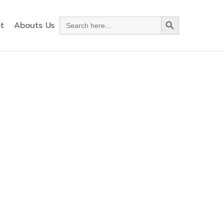
Search Button
Search
t
Abouts Us
for: