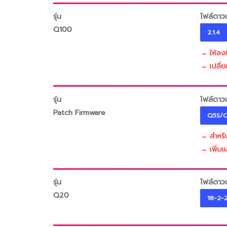
รุ่น
ไฟล์ดาว
Q100
2.1.4
→ ให้ลงท
→ เปลี่ย
รุ่น
ไฟล์ดาว
Patch Firmware
Q5S/
→ สำหร
→ เพิ่มแ
รุ่น
ไฟล์ดาว
Q20
18-2-