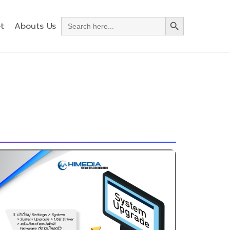
Search Button
Search
t
Abouts Us
for: