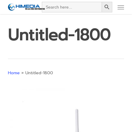
Search Button
Menu
Skip
Search
for:
to
main
Untitled-1800
content
Home
»
Untitled-1800